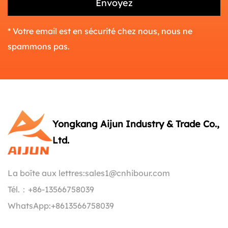
* Votre email est en sécurité chez nous, nous ne
spammons pas.
Yongkang Aijun Industry & Trade Co.,
Ltd.
La boîte aux lettres:
sales1@cnhibour.com
Tél.：
+86-13566758039
WhatsApp:
+8613566758039