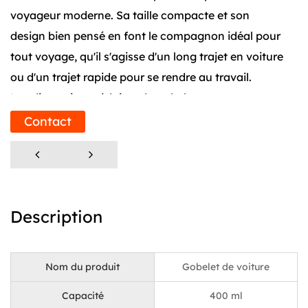
voyageur moderne. Sa taille compacte et son
design bien pensé en font le compagnon idéal pour
tout voyage, qu'il s'agisse d'un long trajet en voiture
ou d'un trajet rapide pour se rendre au travail.
Les dimensions réduites du gobelet ne sont pas
seulement une question d'esthétique ; ils
Contact
témoignent de sa portabilité. La capacité de 400 ml
est suffisante pour la plupart des boissons, et la
taille du mini gobelet pour voiture le rend facile à
glisser dans un sac ou même dans une grande
Description
poche, garantissant que votre boisson reste à
portée de main. La conception ne vise pas
seulement à réduire l’encombrement, mais
Nom du produit
Gobelet de voiture
également à améliorer l’expérience utilisateur. La
Capacité
400 ml
taille du gobelet est soigneusement calibrée pour