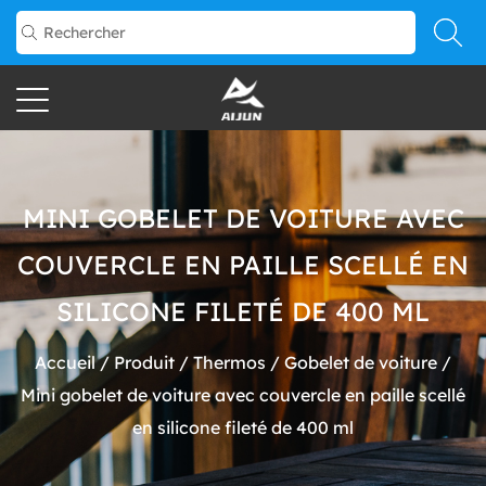
MINI GOBELET DE VOITURE AVEC
COUVERCLE EN PAILLE SCELLÉ EN
SILICONE FILETÉ DE 400 ML
Accueil
/
Produit
/
Thermos
/
Gobelet de voiture
/
Mini gobelet de voiture avec couvercle en paille scellé
en silicone fileté de 400 ml