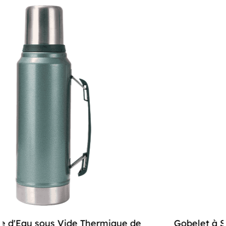
avec d'autres gobelets. C'est une petite touche qui
fait une grande différence dans l'expérience
utilisateur globale.
Le couvercle en paille scellé en silicone est un autre
exemple de la praticité du gobelet. Il est conçu pour
éviter les fuites et les déversements, ce qui le rend
idéal pour une utilisation quotidienne. Le joint en
silicone est robuste et fiable, garantissant que votre
boisson reste à l'intérieur du gobelet, à sa place.
Mais le design ne s'arrête pas là ; il offre également
de la polyvalence. Le gobelet est compatible avec
d'autres couvercles, tels que les couvercles en paille
et les bouchons directs pour boissons, vous
permettant de personnaliser votre gobelet selon vos
de
Gobelet à Soda sous Vide d'Été avec Poig
préférences.