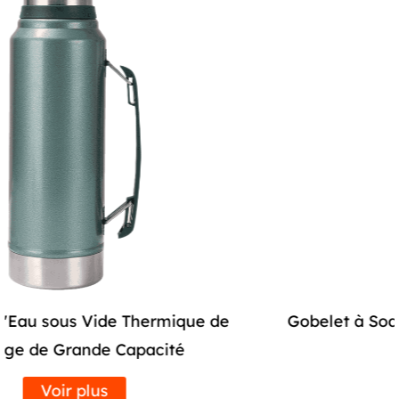
vous précipitiez au travail ou que vous exploriez le
plein air, savourer votre boisson préférée n'a jamais
été aussi simple.
Construction ergonomique et élégante :
Fabriqué avec un design effilé et une finition mate,
ce gobelet est non seulement élégant, mais
également confortable à tenir. La forme
ergonomique s'adapte parfaitement à votre main,
offrant une prise en main sûre tout au long de votre
journée. De plus, le revêtement mat ajoute une
touche de sophistication à votre routine café, ce qui
Gobelet à Soda sous Vide d'Été avec Poignée
en fait un accessoire tendance partout où vous
en Paille
l'emportez.
Voir plus