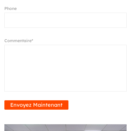
durable avec cette option réutilisable. En optant
Phone
pour ce gobelet, vous réduisez non seulement les
déchets mais contribuez également à un
environnement plus vert, une tasse de café à la fois.
Commentaire*
Compagnon polyvalent pour chaque occasion :
Des trajets matinaux aux aventures en plein air, ce
gobelet polyvalent est un compagnon pour toutes
vos activités. Que vous profitiez d'une promenade
dans le parc ou que vous embarquiez pour un road
trip entre amis, avoir votre boisson préférée à vos
côtés n'a jamais été aussi pratique. Profitez de la
Envoyez Maintenant
liberté de savourer votre café partout où la vie vous
mène avec le gobelet à café isotherme de voyage
réutilisable.