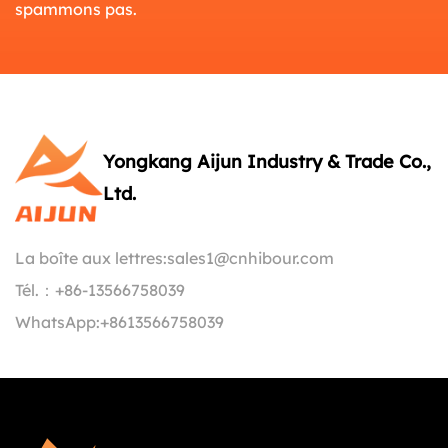
spammons pas.
Yongkang Aijun Industry & Trade Co.,
Ltd.
La boîte aux lettres:
sales1@cnhibour.com
Tél.：
+86-13566758039
WhatsApp:
+8613566758039