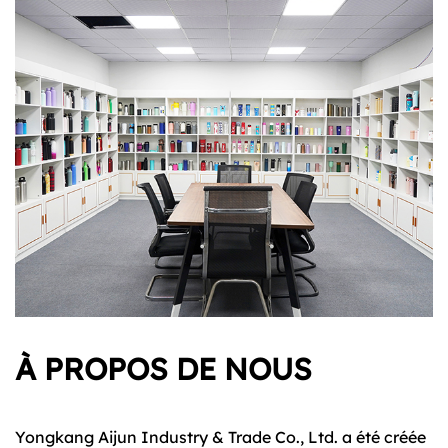
En conclusion, notre tasse à café isotherme de
voyage réutilisable redéfinit l'expérience de
consommation de café avec son mélange de style,
de fonctionnalité et de durabilité. De son design
classique à ses fonctionnalités innovantes, chaque
élément est conçu pour améliorer vos rituels
quotidiens et inspirer une appréciation plus
profonde des joies simples de la vie. Rejoignez-nous
pour entrer dans une nouvelle ère de plaisir du café,
une gorgée à la fois.
À PROPOS DE NOUS
Yongkang Aijun Industry & Trade Co., Ltd. a été créée