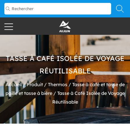
TASSE À CAFÉ ISOLÉE DE VOYAGE
RÉUTILISABLE
Accueil
/
Produit
/
Thermos
/
Tasse à café et tasse de
paille et tasse à bière
/
Tasse à Café Isolée de Voyage
Réutilisable