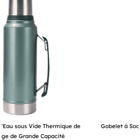
Construction en acier inoxydable de haute qualité :
Fabriqué en acier inoxydable de haute qualité, ce
thermos assure à la fois durabilité et sécurité.
L'utilisation de matériaux de qualité alimentaire
garantit que vos boissons restent exemptes de tout
arrière-goût métallique ou de produits chimiques
nocifs, vous offrant ainsi une tranquillité d'esprit à
chaque gorgée. La construction en acier inoxydable
rend également le thermos résistant à la rouille et à
la corrosion, garantissant ainsi sa longévité même
en cas d'utilisation quotidienne.
Gobelet à Soda sous Vide d'Été avec Poignée
Options de personnalisation :
en Paille
La personnalisation est la clé avec la bouteille