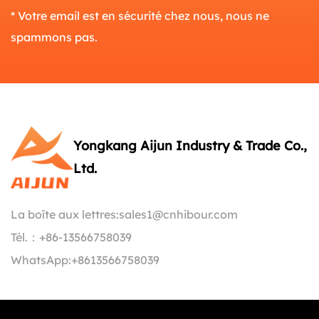
* Votre email est en sécurité chez nous, nous ne
spammons pas.
Yongkang Aijun Industry & Trade Co.,
Ltd.
La boîte aux lettres:
sales1@cnhibour.com
Tél.：
+86-13566758039
WhatsApp:
+8613566758039