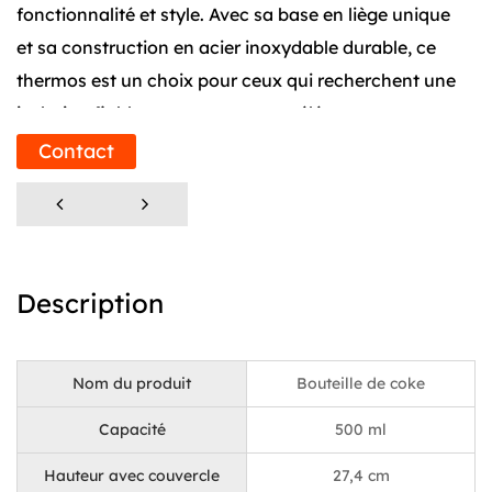
fonctionnalité et style. Avec sa base en liège unique
et sa construction en acier inoxydable durable, ce
thermos est un choix pour ceux qui recherchent une
isolation fiable et une apparence élégante.
Contact
Conception de base en liège souple :
L’une des caractéristiques déterminantes de cette
bouteille Thermos Cola isolée sous vide est sa base
en liège souple. Ce design ajoute non seulement une
Description
touche d’élégance mais répond également à un
objectif pratique. La base en liège offre une stabilité
sur diverses surfaces, empêchant tout glissement
Nom du produit
Bouteille de coke
ou basculement et garantissant que votre boisson
Capacité
500 ml
reste en sécurité où que vous alliez. De plus, les
propriétés naturelles du liège aident à isoler le fond
Hauteur avec couvercle
27,4 cm