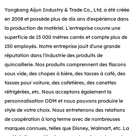
et personnalisés. De sa base en liège souple à ses
Yongkang Aijun Industry & Trade Co., Ltd. a été créée
performances thermiques, chaque détail est conçu
en 2008 et possède plus de dix ans d'expérience dans
pour votre commodité et votre plaisir. Améliorez
la production de matériel. L'entreprise couvre une
votre jeu d'hydratation avec cette version moderne
superficie de 15 000 mètres carrés et compte plus de
de la bouteille de cola classique et faites
150 employés. Notre entreprise jouit d'une grande
l'expérience d'un rafraîchissement comme jamais
réputation dans l'industrie des produits de
auparavant.
quincaillerie. Nos produits comprennent des flacons
sous vide, des chopes à bière, des tasses à café, des
tasses pour voiture, des cafetières, des canettes
réfrigérées, etc. Nous acceptons également la
personnalisation ODM et nous pouvons produire le
style de votre choix. Nous entretenons des relations
de coopération à long terme avec de nombreuses
marques connues, telles que Disney, Walmart, etc. La