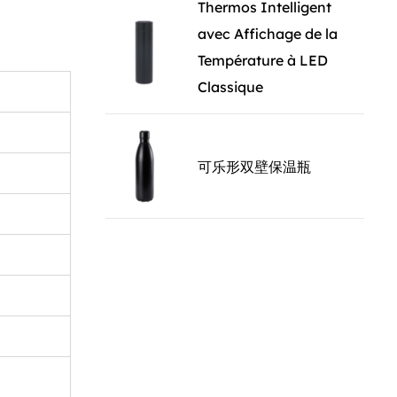
Thermos Intelligent
 une option
avec Affichage de la
Température à LED
Classique
ell de 12 oz
le vin, cette
 la bière,
可乐形双壁保温瓶
afé ou le
 idéal pour
événements
vin
 utiliser. La
 sûre,
st remplie à
ain,