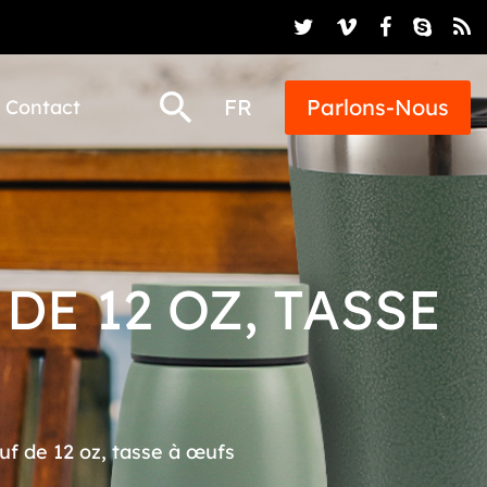
FR
Parlons-Nous
Contact
DE 12 OZ, TASSE
uf de 12 oz, tasse à œufs