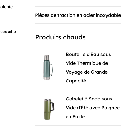
valente
Pièces de traction en acier inoxydable
 coquille
Produits chauds
artir duquel
lité, cette
Bouteille d'Eau sous
 une
Vide Thermique de
s fines de la
Voyage de Grande
ant
Capacité
n verre à
Gobelet à Soda sous
s. Du verre
Vide d'Été avec Poignée
tion de
en Paille
ue vous
 ou la