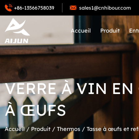
+86-13566758039
sales1@cnhibour.com
Accueil
Produit
Ent
VERRE À VIN EN 
À ŒUFS
Accueil
/
Produit
/
Thermos
/
Tasse à œufs et ref