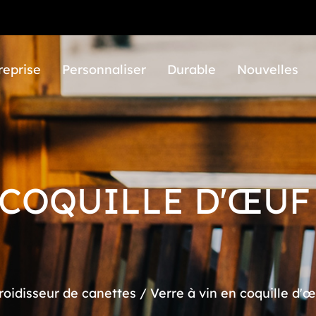
reprise
Personnaliser
Durable
Nouvelles
COQUILLE D'ŒUF 
roidisseur de canettes
/
Verre à vin en coquille d'œ