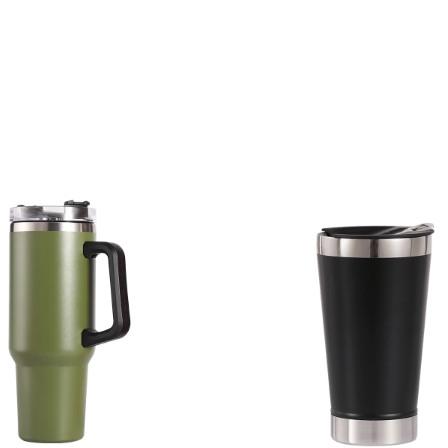
La tasse à œufs en verre à vin en coquille d'œuf consti
cadeau souhaitable. Sa combinaison de praticité, de b
polyvalence en fait un cadeau attentionné pour toute o
Qu'il s'agisse d'un anniversaire, de vacances ou d'une
de crémaillère, cette tasse sera certainement apprécié
destinataire.
Entretien et maintenance :
Un entretien et un entretien appropriés sont essentiels
garantir la longévité de votre tasse à œufs en verre à 
Eggshell. Bien qu'il passe au lave-vaisselle pour plus d
commodité, le lavage à la main est recommandé pour
la nature délicate du verre. Un nettoyage régulier et u
approprié permettront à votre tasse de conserver son
pendant des années.
Conclusion:
La tasse à œufs en verre à vin en coquille d'œuf de 12 