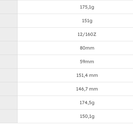
175,1g
procurant une sensation chaleureuse et invitante.
Appel esthétique :
151g
L’attrait esthétique de la tasse à œufs en verre à vin E
peut être surestimé. Son design élégant et moderne est
12/160Z
ajout à n’importe quelle table. La tige élégante et la b
80mm
lui confèrent un look sophistiqué à la fois intemporel e
C'est une pièce qui est autant une œuvre d'art qu'un réc
59mm
boisson fonctionnel.
Options de personnalisation :
151,4 mm
Pour ceux qui souhaitent ajouter une touche personnell
146,7 mm
œufs en verre à vin Eggshell est disponible pour la
personnalisation. Que vous cherchiez à ajouter un m
174,5g
un logo ou un message spécial, les options de personn
vous permettent de créer une pièce unique qui reflète v
150,1g
personnalité ou le thème de votre événement.
Donner en cadeau: