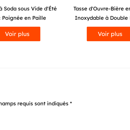
qu'un simple récipient pour vos boissons préférées ; c'
'Ouvre-Bière en Acier
20 oz Gobelet de Voitu
pièce maîtresse qui rehausse l'ambiance de n'importe q
able à Double Parois
Vide en Acier Inoxyda
Avec sa sélection de matériaux haut de gamme, sa g
Couvercle
couleurs, son utilisation polyvalente, son design ergo
Voir plus
attrait esthétique, ses options de personnalisation et s
Voir plus
à offrir, cette tasse est un incontournable pour tout a
boissons ou artiste à domicile.
hamps requis sont indiqués *