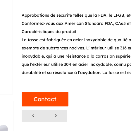
Approbations de sécurité telles que la FDA, le LFGB, et
Conformez-vous aux American Standard FDA, CA65 e
Caractéristiques du produit
La tasse est fabriquée en acier inoxydable de qualité a
exempte de substances nocives. L'intérieur utilise 316 e
inoxydable, qui a une résistance à la corrosion supérie
que l'extérieur utilise 304 en acier inoxydable, connu p
durabilité et sa résistance à l'oxydation. La tasse est 
filtre à thé de précision, parfait pour les amateurs de t
maillage du filtre est amovible, facilitant le nettoyage 
l'entretien.
Contact
Points de vente avantageux
Le filtre à thé intégré est pratique pour filtrer les feuill
maillage détachable est facile à nettoyer, assurant du 
chaque fois.