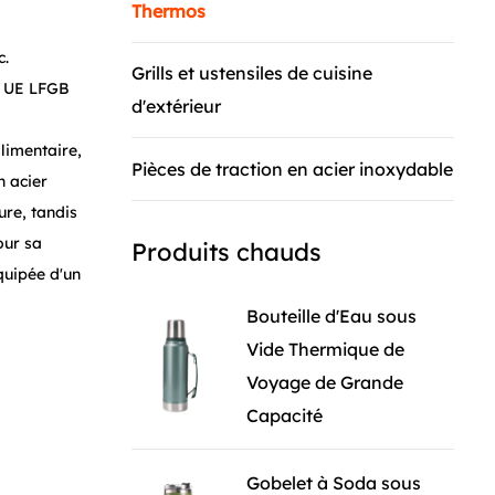
Thermos
c.
Grills et ustensiles de cuisine
t UE LFGB
d'extérieur
limentaire,
Pièces de traction en acier inoxydable
n acier
ure, tandis
our sa
Produits chauds
équipée d'un
hé. Le
Bouteille d'Eau sous
et
Vide Thermique de
Voyage de Grande
Capacité
es de thé. Le
thé frais à
Gobelet à Soda sous