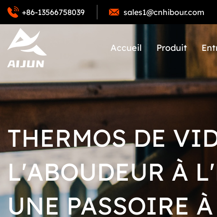
+86-13566758039
sales1@cnhibour.com
Accueil
Produit
Ent
THERMOS DE VID
L'ABOUDEUR À L
UNE PASSOIRE À