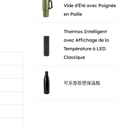
Vide d'Été avec Poignée
hant les
en Paille
uvement.
basculer,
s voitures
Thermos Intelligent
avec Affichage de la
Température à LED
à la
Classique
arantissant
à la
可乐形双壁保温瓶
 ce qui le
inoxydable de
à long