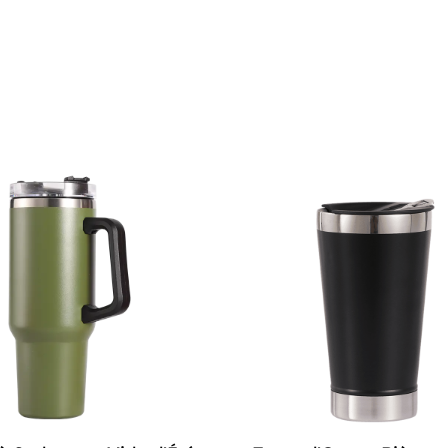
chaque fois.
Avis des utilisateurs
Utilisateur a ： "Cette tasse thermique est magnifique
et très pratique. Le filtre à thé est très utile, et il est fa
détacher pour le nettoyage. L'isolation fonctionne très
thé reste au chaud pendant des heures. Perfect pour sor
Utilisateur B ： "Je l'ai acheté pour le travail, et la cap
juste. L'isolation est excellente, et j'aime particulièreme
coussin de silicone en bas, ce qui maintient la tasse sta
bureau. Le matériau est sûr, et je sens 安心 l'utiliser."
Utilisateur C: "Je l'utilise depuis quelques jours, et ça a
La conception de la base antidérapante est fantastique
tasse est vraiment robuste. Il ne s'use pas facilement, 
satisfait de l'achat!"