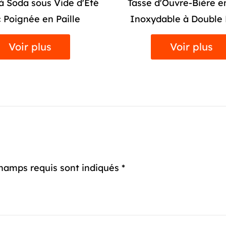
'Ouvre-Bière en Acier
20 oz Gobelet de Voitu
able à Double Parois
Vide en Acier Inoxyda
Couvercle
Voir plus
Voir plus
hamps requis sont indiqués *